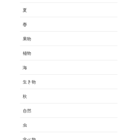
夏
春
果物
植物
海
生き物
秋
自然
虫
食べ物