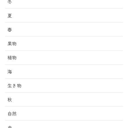
冬
夏
春
果物
植物
海
生き物
秋
自然
虫