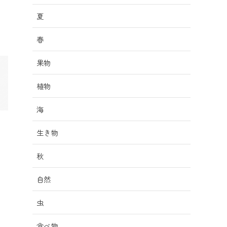
夏
春
果物
植物
海
生き物
秋
自然
虫
食べ物