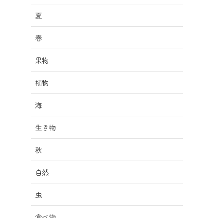
夏
春
果物
植物
海
生き物
秋
自然
虫
食べ物