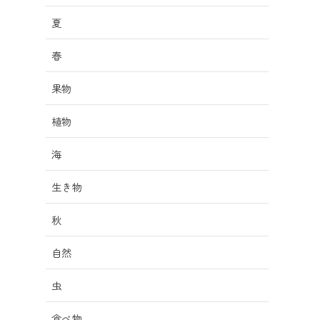
夏
春
果物
植物
海
生き物
秋
自然
虫
食べ物